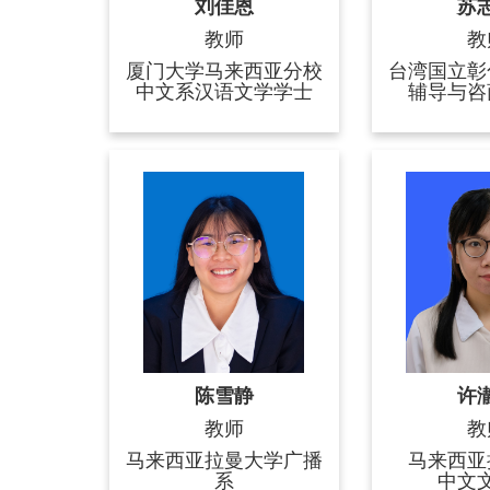
刘佳恩
苏
教师
教
厦门大学马来西亚分校
台湾国立彰
中文系汉语文学学士
辅导与咨
陈雪静
许
教师
教
马来西亚拉曼大学广播
马来西亚
系
中文