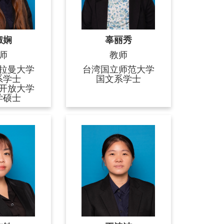
淑娴
辜丽秀
师
教师
拉曼大学
台湾国立师范大学
系学士
国文系学士
开放大学
学硕士