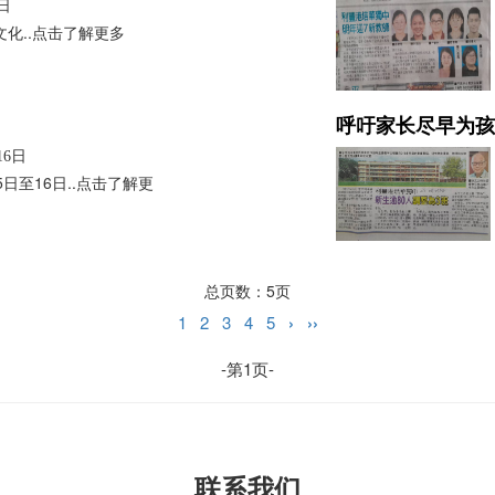
日
化..点击了解更多
呼吁家长尽早为孩
16日
日至16日..点击了解更
总页数：5页
1
2
3
4
5
›
››
-第1页-
联系我们